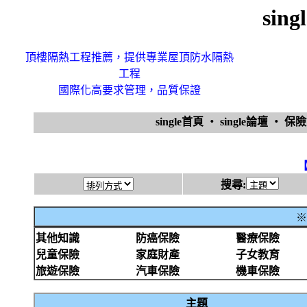
sin
頂樓隔熱工程推薦，提供專業屋頂防水隔熱
工程
國際化高要求管理，品質保證
single首頁
‧
single論壇
‧
保
搜尋:
※
其他知識
防癌保險
醫療保險
兒童保險
家庭財產
子女教育
旅遊保險
汽車保險
機車保險
主題