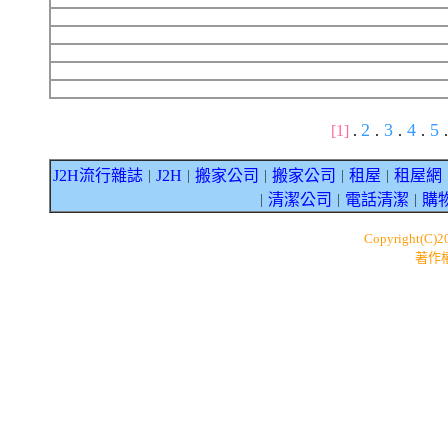
2
3
4
5
[1]
.
.
.
.
.
J2H流行雜誌
J2H
搬家公司
搬家公司
租屋
租屋網
｜
｜
｜
｜
｜
清潔公司
電話清潔
購
｜
｜
｜
Copyright(C)
著作