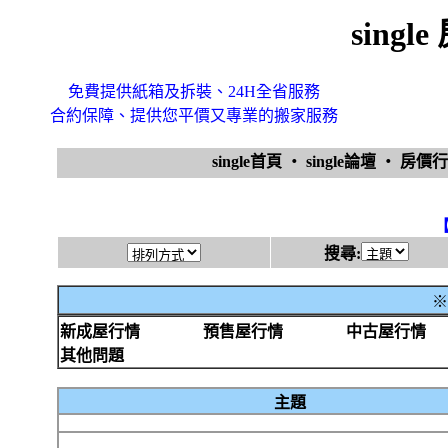
sing
免費提供紙箱及拆裝、24H全省服務
合約保障、提供您平價又專業的搬家服務
single首頁
‧
single論壇
‧
房價
搜尋:
※
新成屋行情
預售屋行情
中古屋行情
其他問題
主題