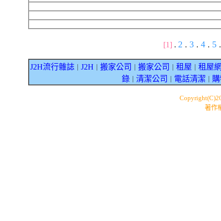
2
3
4
5
[1]
.
.
.
.
.
J2H流行雜誌
J2H
搬家公司
搬家公司
租屋
租屋
｜
｜
｜
｜
｜
錄
清潔公司
電話清潔
購
｜
｜
｜
Copyright(C)
著作