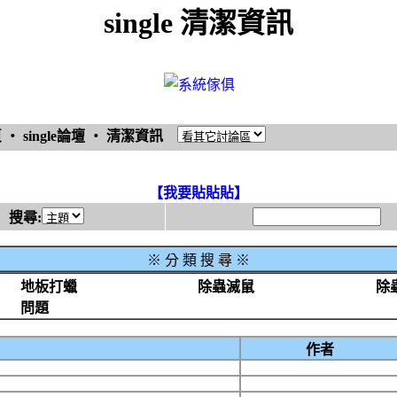
single 清潔資訊
頁
‧
single論壇
‧
清潔資訊
【我要貼貼貼】
搜尋:
※
分 類 搜 尋 ※
地板打蠟
除蟲滅鼠
除
問題
作者