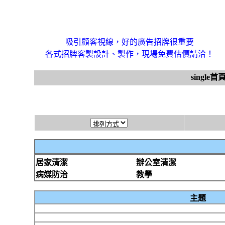
吸引顧客視線，好的廣告招牌很重要
各式招牌客製設計、製作，現場免費估價請洽！
single首
居家清潔
辦公室清潔
病媒防治
教學
主題