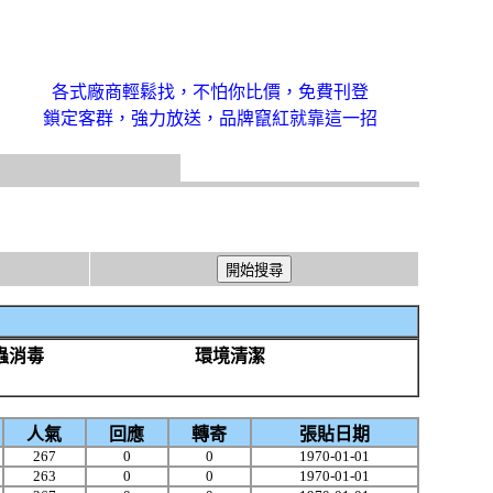
各式廠商輕鬆找，不怕你比價，免費刊登
鎖定客群，強力放送，品牌竄紅就靠這一招
蟲消毒
環境清潔
人氣
回應
轉寄
張貼日期
267
0
0
1970-01-01
263
0
0
1970-01-01