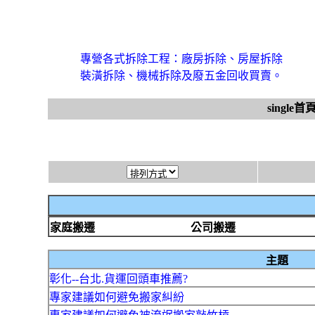
專營各式拆除工程：廠房拆除、房屋拆除
裝潢拆除、機械拆除及廢五金回收買賣。
single首
家庭搬遷
公司搬遷
主題
彰化--台北.貨運回頭車推薦?
專家建議如何避免搬家糾紛