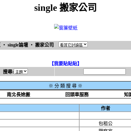
single 搬家公司
頁
‧
single論壇
‧
搬家公司
【我要貼貼貼】
搜尋:
※
分 類 搜 尋 ※
南北長途搬
回頭車服務
知
作者
包租公