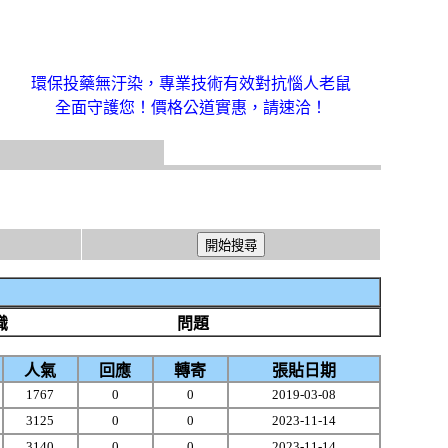
環保投藥無汙染，專業技術有效對抗惱人老鼠
全面守護您！價格公道實惠，請速洽！
識
問題
人氣
回應
轉寄
張貼日期
1767
0
0
2019-03-08
3125
0
0
2023-11-14
3140
0
0
2023-11-14