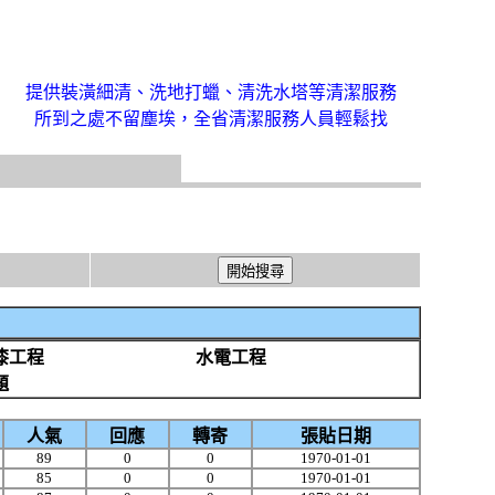
提供裝潢細清、洗地打蠟、清洗水塔等清潔服務
所到之處不留塵埃，全省清潔服務人員輕鬆找
漆工程
水電工程
題
人氣
回應
轉寄
張貼日期
89
0
0
1970-01-01
85
0
0
1970-01-01