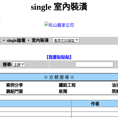
single 室內裝潢
等
頁
‧
single論壇
‧
室內裝潢
【我要貼貼貼】
搜尋:
※
分 類 搜 尋 ※
案例分享
鐵鋁工程
油
鋼鋁門窗
新聞
問
作者