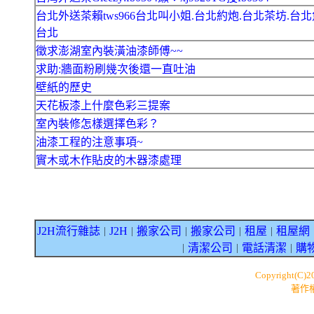
台北外送茶賴tws966台北叫小姐.台北約炮.台北茶坊.台北
台北
徵求澎湖室內裝潢油漆師傅~~
求助:牆面粉刷幾次後還一直吐油
壁紙的歷史
天花板漆上什麼色彩三提案
室內裝修怎樣選擇色彩？
油漆工程的注意事項~
實木或木作貼皮的木器漆處理
J2H流行雜誌
J2H
搬家公司
搬家公司
租屋
租屋網
｜
｜
｜
｜
｜
清潔公司
電話清潔
購
｜
｜
｜
Copyright(C)
著作