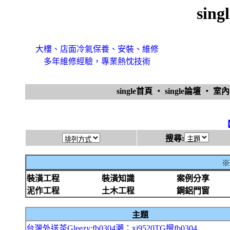
sin
大樓、店面冷氣保養、安裝、維修
多年維修經驗，專業熱忱技術
single首頁
‧
single論壇
‧
室
搜尋:
※
裝潢工程
裝潢知識
案例分享
泥作工程
土木工程
鋼鋁門窗
主題
台灣外送茶Gleezy:fb0304瀨：xj9520TG搜fb0304