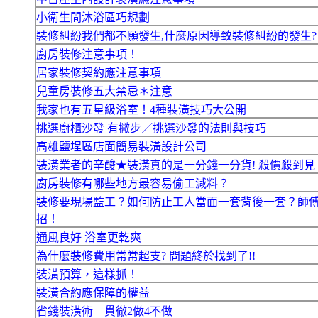
小衛生間沐浴區巧規劃
裝修糾紛我們都不願發生,什麼原因導致裝修糾紛的發生?
廚房裝修注意事項！
居家裝修契約應注意事項
兒童房裝修五大禁忌＊注意
我家也有五星級浴室！4種裝潢技巧大公開
挑選廚櫃沙發 有撇步／挑選沙發的法則與技巧
高雄鹽埕區店面簡易裝潢設計公司
裝潢業者的辛酸★裝潢真的是一分錢一分貨! 殺價殺到見
廚房裝修有哪些地方最容易偷工減料？
裝修要現場監工？如何防止工人當面一套背後一套？師
招！
通風良好 浴室更乾爽
為什麼裝修費用常常超支? 問題終於找到了!!
裝潢預算，這樣抓！
裝潢合約應保障的權益
省錢裝潢術 貫徹2做4不做