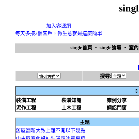
sin
加入客源網
每天多接2個客戶，做生意就是這麼簡單
single首頁
‧
single論壇
‧
室
搜尋:
※
裝潢工程
裝潢知識
案例分享
泥作工程
土木工程
鋼鋁門窗
主題
舊屋翻新大致上離不開以下幾點
中古屋室內設計裝潢應注意事項