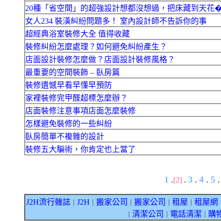
20種「省空間」的超強設計想都沒想過，把床藏到天花
女人234 裝潢糾紛問題多！ 室內設計師不告訴你的事
超經典浴室裝修大全 值得收藏
裝修糾紛怎麼處理？如何避免糾紛產生？
店面設計裝修怎麼做？店面設計裝修風格？
最重要的空間裝飾 – 臥房篇
裝修遺憾早看早懂早預防
家裡裝修完甲醛超標怎麼辦？
店面裝修注意事項店面怎麼裝修
怎樣避免裝修的一些糾紛
臥房簡單不複雜的設計
裝修五大騙術，你肯定也上當了
1
3
4
5
.
[2]
.
.
.
.
J2H流行雜誌
J2H
搬家公司
搬家公司
租屋
租屋網
｜
｜
｜
｜
｜
清潔公司
電話清潔
購
｜
｜
｜