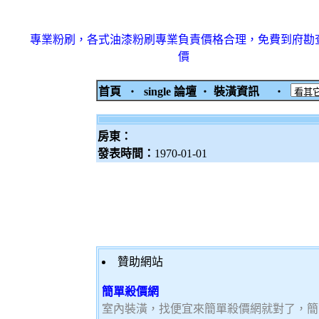
專業粉刷，各式油漆粉刷專業負責價格合理，免費到府勘
價
首頁
‧
single 論壇
‧
裝潢資訊
‧
房東：
發表時間：
1970-01-01
贊助網站
簡單殺價網
室內裝潢，找便宜來簡單殺價網就對了，簡