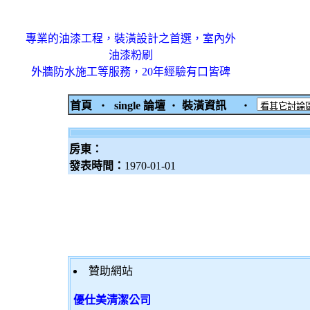
專業的油漆工程，裝潢設計之首選，室內外
油漆粉刷
外牆防水施工等服務，20年經驗有口皆碑
首頁
‧
single 論壇
‧
裝潢資訊
‧
房東：
發表時間：
1970-01-01
贊助網站
優仕美清潔公司