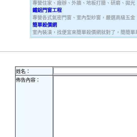
專營住家、廠辦、外牆、地板打腊、研磨、拋光
鐵鋁門窗工程
專營各式氣密門窗、室內型紗窗，嚴選高級五金
簡單殺價網
室內裝潢，找便宜來簡單殺價網就對了，簡簡單
姓名：
佈告內容：