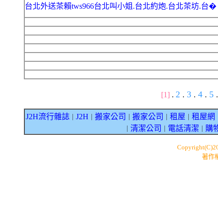
台北外送茶賴tws966台北叫小姐.台北約炮.台北茶坊.台�
2
3
4
5
[1]
.
.
.
.
.
J2H流行雜誌
J2H
搬家公司
搬家公司
租屋
租屋網
｜
｜
｜
｜
｜
清潔公司
電話清潔
購
｜
｜
｜
Copyright(C)
著作