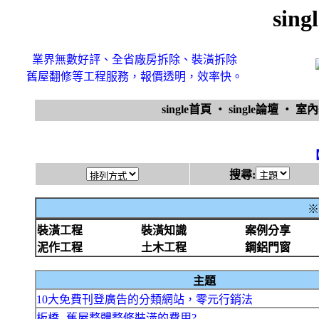
sin
業界無數好評、全省廠房拆除、裝潢拆除
舊屋翻修等工程服務，報價透明，效率快。
single首頁
‧
single論壇
‧
室
搜尋:
※
裝潢工程
裝潢知識
案例分享
泥作工程
土木工程
鋼鋁門窗
主題
10大免費刊登廣告的分類網站，零元行銷法
板橋--舊屋整體整修裝潢的費用?